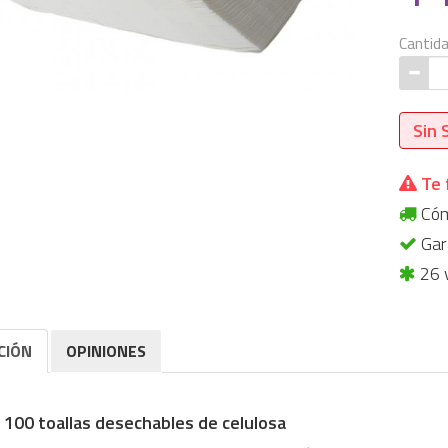
Cantid
Sin 
Te 
Cómp
Gara
26 
CIÓN
OPINIONES
 100 toallas desechables de celulosa