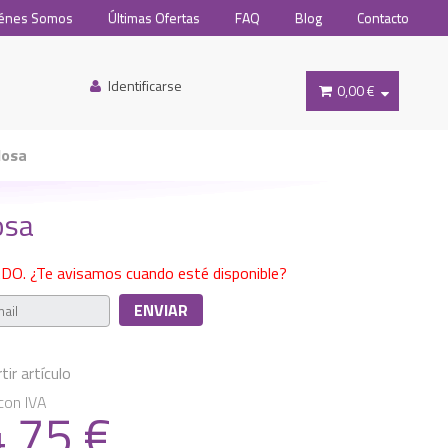
énes Somos
Últimas Ofertas
FAQ
Blog
Contacto
Identificarse
0,00 €
losa
osa
O. ¿Te avisamos cuando esté disponible?
ir artículo
con IVA
4.75
€