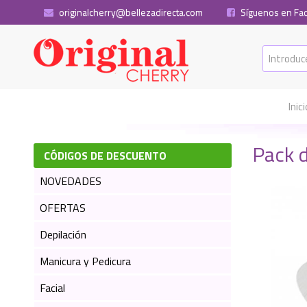
originalcherry@bellezadirecta.com
Síguenos en Fa
Inic
Pack d
CÓDIGOS DE DESCUENTO
NOVEDADES
OFERTAS
Depilación
Manicura y Pedicura
Facial