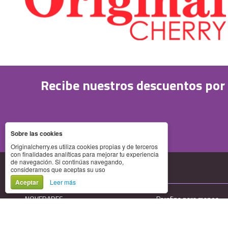
Recibe nuestros descuentos por
Sobre las cookies
Originalcherry.es utiliza cookies propias y de terceros
con finalidades analíticas para mejorar tu experiencia
de navegación. Si continúas navegando,
consideramos que aceptas su uso
Categorias
Aceptar
Leer más
NOVEDADES
Parafina para manos
OFERTAS
Peluquería
Depilación
Cejas y Pestañas