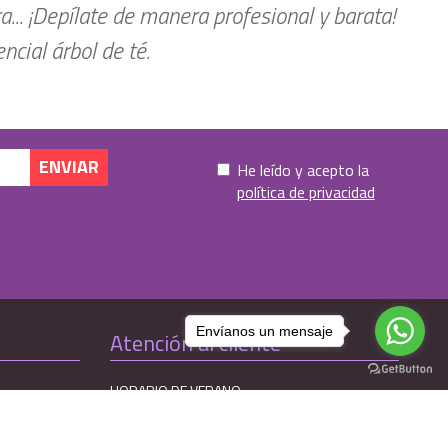
ra... ¡Depílate de manera profesional y barata!
cial árbol de té.
He leído y acepto la
política de privacidad
Envíanos un mensaje
Atención al cliente
HORARIO DE VERANO