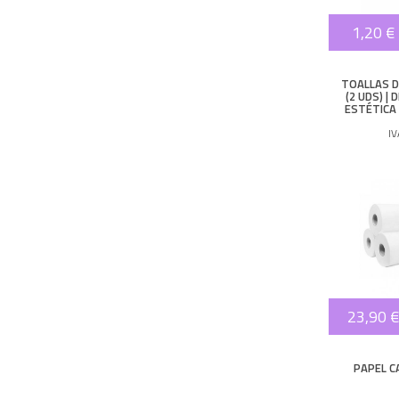
1,20 €
TOALLAS D
(2 UDS) |
ESTÉTICA 
I
23,90 €
PAPEL C