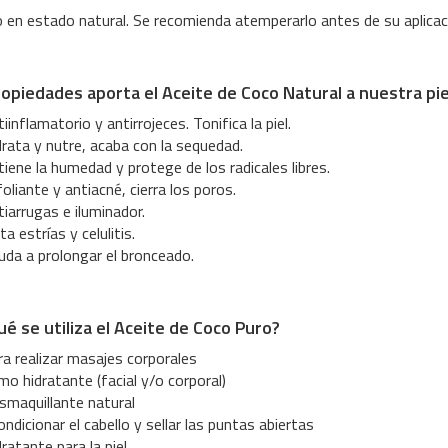
 en estado natural. Se recomienda atemperarlo antes de su aplicac
opiedades aporta el Aceite de Coco Natural a nuestra pie
iinflamatorio y antirrojeces. Tonifica la piel.
drata y nutre, acaba con la sequedad.
iene la humedad y protege de los radicales libres.
oliante y antiacné, cierra los poros.
iarrugas e iluminador.
ta estrías y celulitis.
uda a prolongar el bronceado.
ué se utiliza el Aceite de Coco Puro?
ra realizar masajes corporales
o hidratante (facial y/o corporal)
smaquillante natural
ndicionar el cabello y sellar las puntas abiertas
ratante para la piel