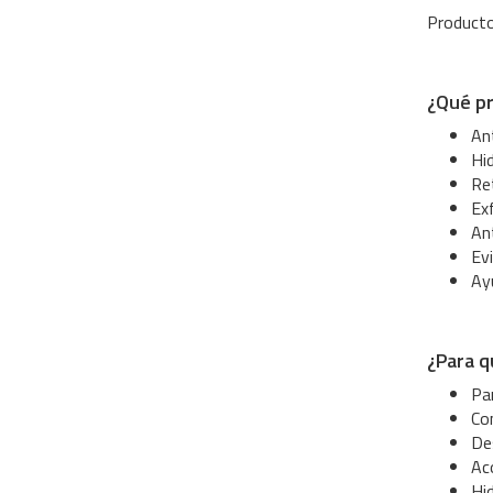
Producto
¿Qué pr
Ant
Hi
Ret
Exf
Ant
Evi
Ay
¿Para q
Pa
Com
De
Aco
Hid