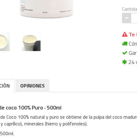
Cantid
Te 
Cómp
Gara
24 
CIÓN
OPINIONES
de coco 100% Puro · 500ml
 de Coco 100% natural y puro se obtiene de la pulpa del coco maduro
 y caprílico), minerales (hierro y polifenoles).
 500ml.