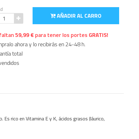
ad
AÑADIR AL CARRO
faltan
59,99 €
para tener los portes
GRATIS!
ralo ahora y lo recibirás en 24-48 h.
ntía total
vendidos
. Es rico en Vitamina E y K, ácidos grasos (láurico,