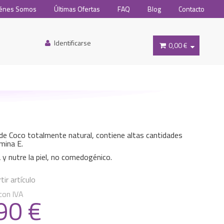
énes Somos
Últimas Ofertas
FAQ
Blog
Contacto
Identificarse
0,00 €
de Coco totalmente natural, contiene altas cantidades
amina E.
 y nutre la piel, no comedogénico.
ir artículo
con IVA
.90
€