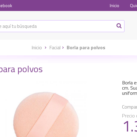
cebook
Inicio
Qui
Inicio
Facial
Borla para polvos
para polvos
Borla e
cm. Sua
uniforme
Compart
Precio 
1