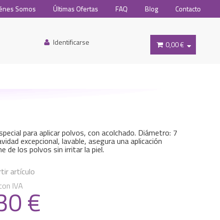
énes Somos
Últimas Ofertas
FAQ
Blog
Contacto
Identificarse
0,00 €
special para aplicar polvos, con acolchado. Diámetro: 7
vidad excepcional, lavable, asegura una aplicación
 de los polvos sin irritar la piel.
ir artículo
con IVA
.30
€