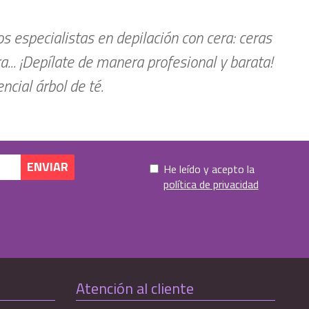
 especialistas en depilación con cera: ceras
ra... ¡Depílate de manera profesional y barata!
cial árbol de té.
He leído y acepto la
política de privacidad
Atención al cliente