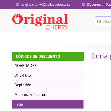
originalcherry@bellezadirecta.com
Síguenos en Fa
Borla 
CÓDIGOS DE DESCUENTO
NOVEDADES
OFERTAS
Depilación
Manicura y Pedicura
Facial