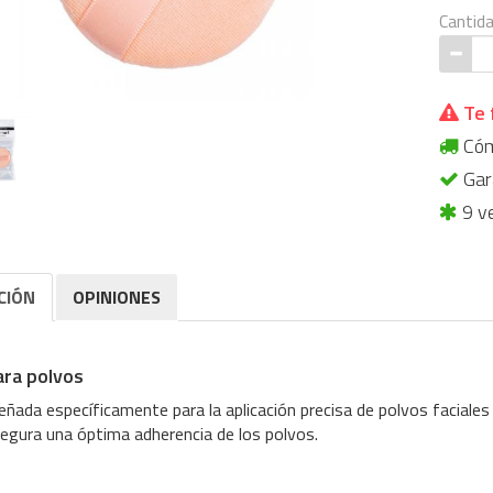
Cantid
Te 
Cómp
Gara
9 v
CIÓN
OPINIONES
ara polvos
eñada específicamente para la aplicación precisa de polvos faciales 
egura una óptima adherencia de los polvos.