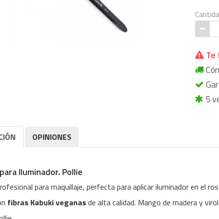
Cantid
Te 
Cómp
Gara
5 v
CIÓN
OPINIONES
para Iluminador. Pollie
ofesional para maquillaje, perfecta para aplicar iluminador en el ro
on
fibras Kabuki veganas
de alta calidad. Mango de madera y virol
llie.