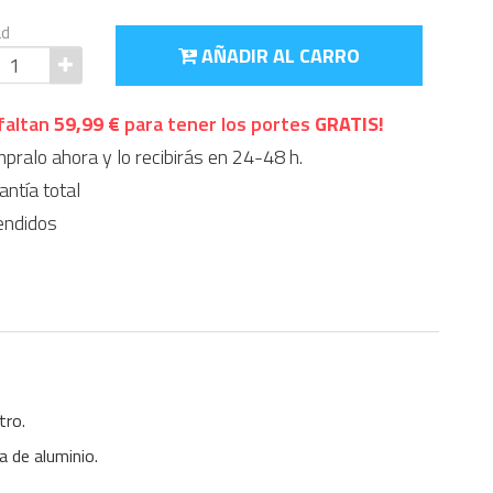
ad
AÑADIR AL CARRO
faltan
59,99 €
para tener los portes
GRATIS!
ralo ahora y lo recibirás en 24-48 h.
ntía total
endidos
stro.
a de aluminio.