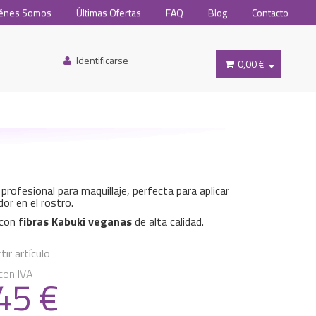
énes Somos
Últimas Ofertas
FAQ
Blog
Contacto
Identificarse
0,00 €
profesional para maquillaje, perfecta para aplicar
dor en el rostro.
 con
fibras Kabuki veganas
de alta calidad.
ir artículo
con IVA
.45
€