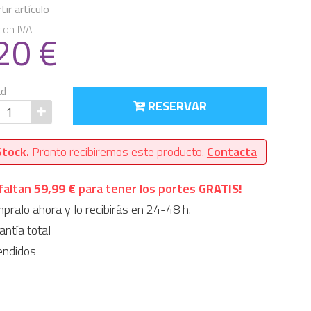
ir artículo
con IVA
.20
€
ad
RESERVAR
Stock.
Pronto recibiremos este producto.
Contacta
faltan
59,99 €
para tener los portes
GRATIS!
ralo ahora y lo recibirás en 24-48 h.
ntía total
endidos