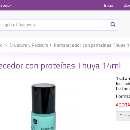
cebook
Inicio
Qui
io
Manicura y Pedicura
Fortalecedor con proteínas Thuya 
lecedor con proteínas Thuya 14ml
Tratam
Indicad
tratam
Format
AGOTAD