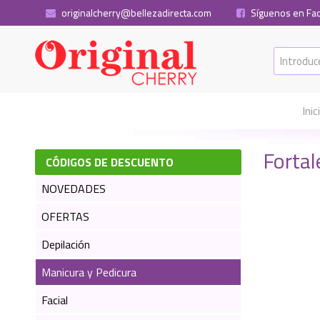
originalcherry@bellezadirecta.com
Síguenos en Fa
Inic
Forta
CÓDIGOS DE DESCUENTO
NOVEDADES
OFERTAS
Depilación
Manicura y Pedicura
Facial