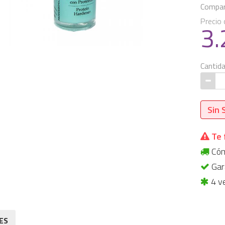
Compart
Precio 
3
Cantid
Sin 
Te 
Cómp
Gara
4 v
ES