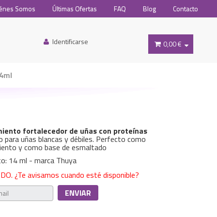
énes Somos
Últimas Ofertas
FAQ
Blog
Contacto
Identificarse
0,00 €
14ml
iento fortalecedor de uñas con proteínas
o para uñas blancas y débiles. Perfecto como
iento y como base de esmaltado
o: 14 ml - marca Thuya
O. ¿Te avisamos cuando esté disponible?