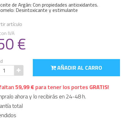
ceite de Argán: Con propiedades antioxidantes.
omelo: Desintoxicante y estimulante
ir artículo
con IVA
.50
€
ad
AÑADIR AL CARRO
faltan
59,99 €
para tener los portes
GRATIS!
ralo ahora y lo recibirás en 24-48 h.
ntía total
endidos