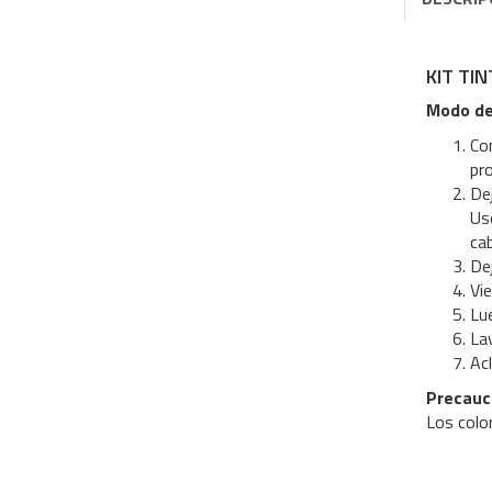
KIT TI
Modo de
Com
pro
Dej
Use
cab
Dej
Vi
Lu
La
Ac
Precauc
Los color