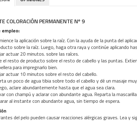
NTE COLORACIÓN PERMANENTE Nº 9
 empleo:
ience la aplicación sobre la raíz. Con la ayuda de la punta del aplic
ducto sobre la raíz. Luego, haga otra raya y continúe aplicando ha
ar actuar 20 minutos. sobre las raíces.
 el resto de producto sobre el resto de cabello y las puntas. Exti
ellera para impregnarlo bien.
ar actuar 10 minutos sobre el resto del cabello.
erta un poco de agua tibia sobre todo el cabello y dé un masaje muy
ego, aclare abundantemente hasta que el agua sea clara.
var con champú y aclarar con abundante agua. Reparta la mascarilla
larar al instante con abundante agua, sin tiempo de espera.
ión
antes del pelo pueden causar reacciones alérgicas graves. Lea y sig