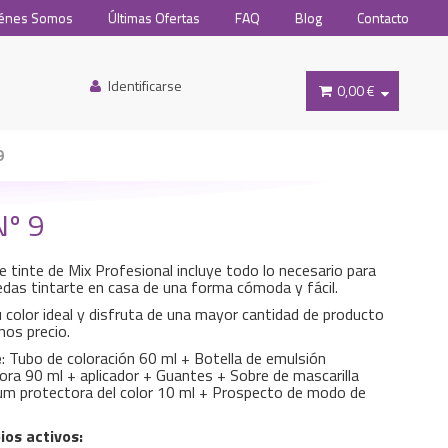
énes Somos
Últimas Ofertas
FAQ
Blog
Contacto
Identificarse
0,00 €
9
º 9
de tinte de Mix Profesional incluye todo lo necesario para
das tintarte en casa de una forma cómoda y fácil.
u color ideal y disfruta de una mayor cantidad de producto
os precio.
e
: Tubo de coloración 60 ml + Botella de emulsión
ora 90 ml + aplicador + Guantes + Sobre de mascarilla
um protectora del color 10 ml + Prospecto de modo de
ios activos: