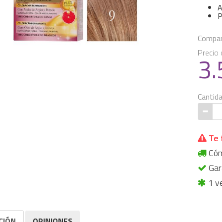
A
P
Compart
Precio 
3
Cantid
Te 
Cómp
Gara
1 v
CIÓN
OPINIONES