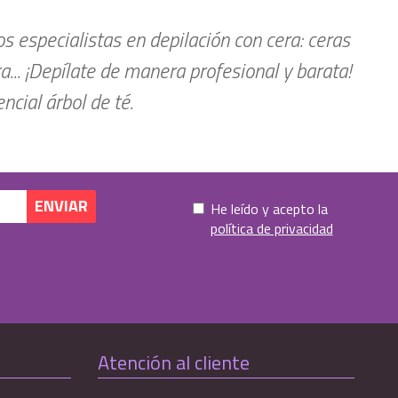
 especialistas en depilación con cera: ceras
ra... ¡Depílate de manera profesional y barata!
cial árbol de té.
He leído y acepto la
política de privacidad
Atención al cliente