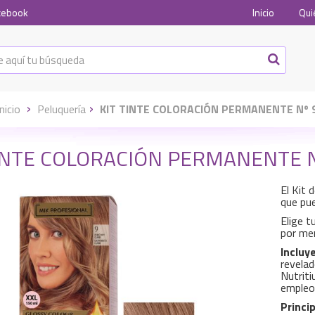
cebook
Inicio
Qui
Inicio
Peluquería
KIT TINTE COLORACIÓN PERMANENTE Nº 
INTE COLORACIÓN PERMANENTE N
El Kit 
que pue
Elige t
por men
Incluy
revelad
Nutriti
empleo
Princip