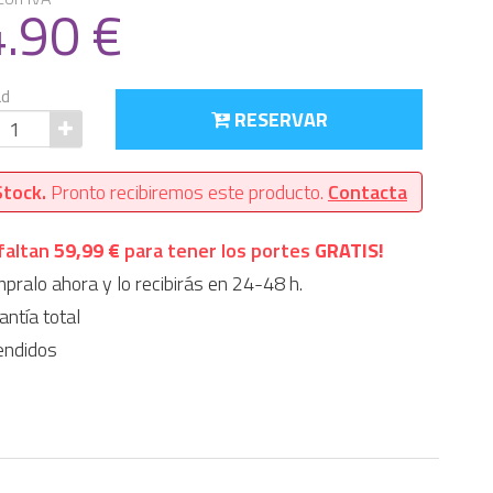
4.90
€
ad
RESERVAR
Stock.
Pronto recibiremos este producto.
Contacta
faltan
59,99 €
para tener los portes
GRATIS!
ralo ahora y lo recibirás en 24-48 h.
ntía total
endidos