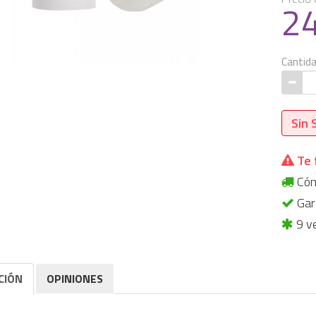
2
Cantid
Sin 
Te 
Cómp
Gara
9 v
CIÓN
OPINIONES