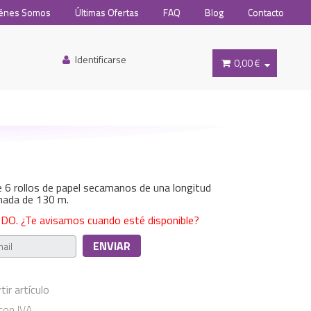
énes Somos
Últimas Ofertas
FAQ
Blog
Contacto
Identificarse
0,00 €
 6 rollos de papel secamanos de una longitud
mada de 130 m.
O. ¿Te avisamos cuando esté disponible?
ir artículo
con IVA