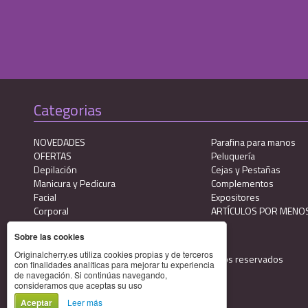
Categorias
NOVEDADES
Parafina para manos
OFERTAS
Peluquería
Depilación
Cejas y Pestañas
Manicura y Pedicura
Complementos
Facial
Expositores
Corporal
ARTÍCULOS POR MENOS
Sobre las cookies
Originalcherry.es utiliza cookies propias y de terceros
© 2026 · ORIGINAL CHERRY · Todos los derechos reservados
con finalidades analíticas para mejorar tu experiencia
de navegación. Si continúas navegando,
consideramos que aceptas su uso
Aceptar
Leer más