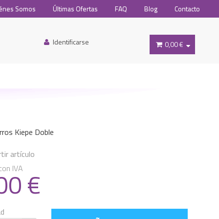
énes Somos
Últimas Ofertas
FAQ
Blog
Contacto
Identificarse
0,00 €
rros Kiepe Doble
ir artículo
con IVA
.00
€
ad