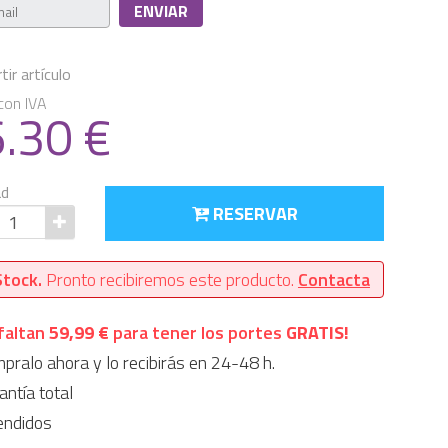
ir artículo
con IVA
6.30
€
ad
RESERVAR
Stock.
Pronto recibiremos este producto.
Contacta
faltan
59,99 €
para tener los portes
GRATIS!
ralo ahora y lo recibirás en 24-48 h.
ntía total
endidos