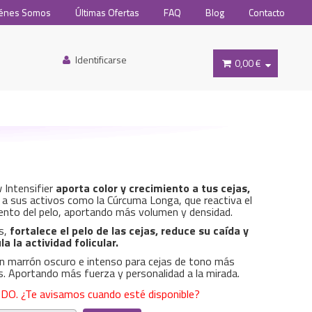
énes Somos
Últimas Ofertas
FAQ
Blog
Contacto
Identificarse
0,00 €
 Intensifier
aporta color y crecimiento a tus cejas,
 a sus activos como la Cúrcuma Longa, que reactiva el
ento del pelo, aportando más volumen y densidad.
s,
fortalece el pelo de las cejas, reduce su caída y
a la actividad folicular.
un marrón oscuro e intenso para cejas de tono más
. Aportando más fuerza y personalidad a la mirada.
O. ¿Te avisamos cuando esté disponible?