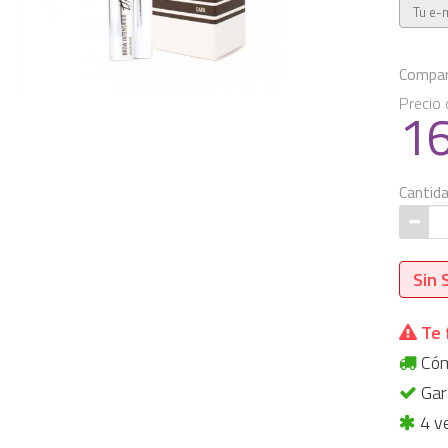
Compart
Precio 
1
Cantid
Sin 
Te 
Cómp
Gara
4 v