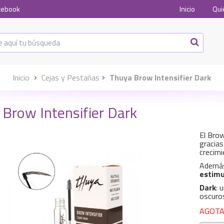
cebook
Inicio
Qui
Inicio
Cejas y Pestañas
Thuya Brow Intensifier Dark
Brow Intensifier Dark
El Brow
gracias
crecimi
Ademá
estimul
Dark
: 
oscuros
AGOTAD