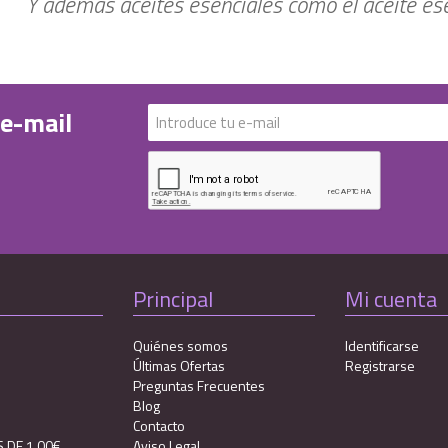
Y además aceites esenciales como el aceite esen
 e-mail
Principal
Mi cuenta
Quiénes somos
Identificarse
Últimas Ofertas
Registrarse
Preguntas Frecuentes
Blog
Contacto
 DE 1,00€
Aviso Legal