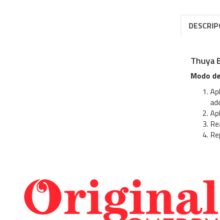
DESCRIP
Thuya B
Modo de
Ap
ade
Apl
Rea
Re