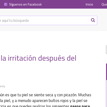
Síguenos en Facebook
Inicio
Qui
la irritación después del
erry
n es que tu piel se siente seca y con picazón. Muchas
 la piel, y a menudo aparecen bultos rojos y la piel se
icia es que puedes realizar los siguientes
pasos para